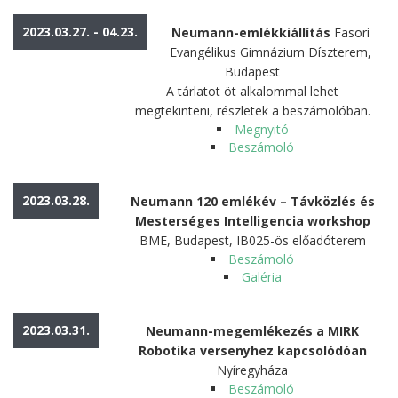
2023.03.27. - 04.23.
Neumann-emlékkiállítás
Fasori
Evangélikus Gimnázium Díszterem,
Budapest
A tárlatot öt alkalommal lehet
megtekinteni, részletek a beszámolóban.
Megnyitó
Beszámoló
2023.03.28.
Neumann 120 emlékév – Távközlés és
Mesterséges Intelligencia workshop
BME, Budapest, IB025-ös előadóterem
Beszámoló
Galéria
2023.03.31.
Neumann-megemlékezés a MIRK
Robotika versenyhez kapcsolódóan
Nyíregyháza
Beszámoló