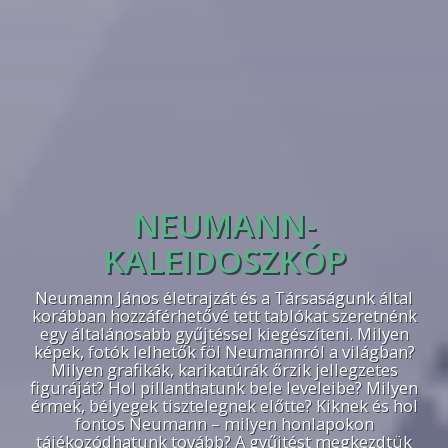
NEUMANN-
KALEIDOSZKÓP
Neumann János életrajzát és a Társaságunk által
korábban hozzáférhetővé tett tablókat szeretnénk
egy általánosabb gyűjtéssel kiegészíteni. Milyen
képek, fotók lelhetők föl Neumannról a világban?
Milyen grafikák, karikatúrák őrzik jellegzetes
figuráját? Hol pillanthatunk bele leveleibe? Milyen
érmek, bélyegek tisztelegnek előtte? Kiknek és hol
fontos Neumann – milyen honlapokon
tájékozódhatunk tovább? A gyűjtést megkezdtük