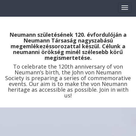
Neumann születésének 120. évfordulóján a
Neumann Társaság nagyszabású
megemlékezéssorozattal készül. Célunk a
Kaleidoszkóp
neumanni örökség minél szélesebb körű
megismertetése.
To celebrate the 120th anniversary of von
Fókuszban
Neumann’s birth, the John von Neumann
Society is preparing a series of commemorative
events. Our aim is to make the von Neumann
Események
heritage as accessible as possible. Join in with
us!
Védnökeink
Sajtó