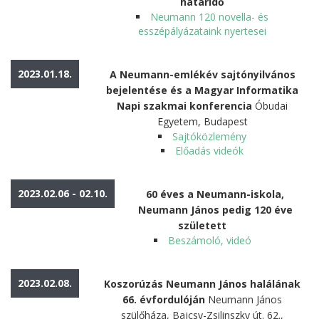
határidő
Neumann 120 novella- és
esszépályázataink nyertesei
2023.01.18.
A Neumann-emlékév sajtónyilvános
bejelentése és a Magyar Informatika
Napi szakmai konferencia
Óbudai
Egyetem, Budapest
Sajtóközlemény
Előadás videók
2023.02.06 - 02.10.
60 éves a Neumann-iskola,
Neumann János pedig 120 éve
született
Beszámoló, videó
2023.02.08.
Koszorúzás Neumann János halálának
66. évfordulóján
Neumann János
szülőháza, Bajcsy-Zsilinszky út. 62.,