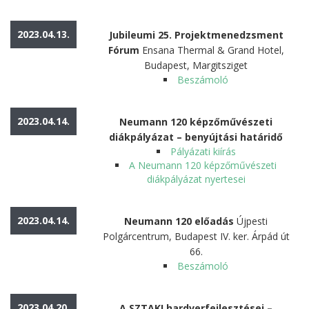
2023.04.13.
Jubileumi 25. Projektmenedzsment
Fórum
Ensana Thermal & Grand Hotel,
Budapest, Margitsziget
Beszámoló
2023.04.14.
Neumann 120 képzőművészeti
diákpályázat – benyújtási határidő
Pályázati kiírás
A Neumann 120 képzőművészeti
diákpályázat nyertesei
2023.04.14.
Neumann 120 előadás
Újpesti
Polgárcentrum, Budapest IV. ker. Árpád út
66.
Beszámoló
2023.04.20.
A SZTAKI hardverfejlesztései –