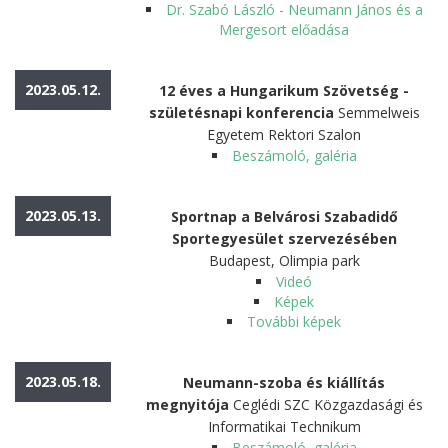
Dr. Szabó László - Neumann János és a
Mergesort előadása
2023.05.12.
12 éves a Hungarikum Szövetség -
születésnapi konferencia
Semmelweis
Egyetem Rektori Szalon
Beszámoló, galéria
2023.05.13.
Sportnap a Belvárosi Szabadidő
Sportegyesület szervezésében
Budapest, Olimpia park
Videó
Képek
További képek
2023.05.18.
Neumann-szoba és kiállítás
megnyitója
Ceglédi SZC Közgazdasági és
Informatikai Technikum
Beszámoló, galéria