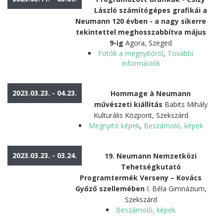
László számítógépes grafikái a
Neumann 120 évben - a nagy sikerre
tekintettel meghosszabbítva május
9-ig
Agora, Szeged
Fotók a megnyitóról
,
További
információk
2023.03.23. - 04.23.
Hommage à Neumann
művészeti kiállítás
Babits Mihály
Kulturális Központ, Szekszárd
Megnyitó képek
,
Beszámoló, képek
2023.03.23. - 03.24.
19. Neumann Nemzetközi
Tehetségkutató
Programtermék Verseny – Kovács
Győző szellemében
I. Béla Gimnázium,
Szekszárd
Beszámoló, képek