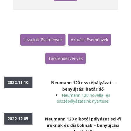
Lezajlott Események
Aktuális Események
Társrendezvények
2022.11.10.
Neumann 120 esszépályázat –
benyújtási határidő
Neumann 120 novella- és
esszépályázataink nyertesei
2022.12.05.
Neumann 120 alkotói pályázat sci-fi
íróknak és diákoknak – benyújtási