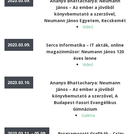
2023.03.09.
Ananyo Bhattacharya: Neumann
János – Az ember a jövőből
könyvbemutató a szerzővel,
Neumann János Egyetem, Kecskemét
Videó
2023.03.09.
Serco Informatika – IT akták, online
magazinműsor: Neumann János 120
éves lenne
Videó
2023.03.10.
Ananyo Bhattacharya: Neumann
János – Az ember a jövőből
könyvbemutató a szerzővel, A
Budapest-Fasori Evangélikus
Gimnázium
Galéria
2023.03.11. - 05.09.
Programozott Grafikák - Csízy