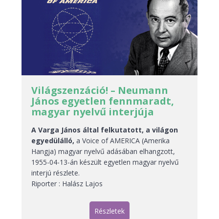
Világszenzáció! – Neumann
János egyetlen fennmaradt,
magyar nyelvű interjúja
A Varga János által felkutatott, a világon
egyedülálló,
a Voice of AMERICA (Amerika
Hangja) magyar nyelvű adásában elhangzott,
1955-04-13-án készült egyetlen magyar nyelvű
interjú részlete.
Riporter : Halász Lajos
Részletek