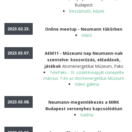
Budapest
Beszámoló, képek
2023.02.23.
Online meetup - Neumann tükörben
Videó
2023.03.07.
AEM11 - Múzeumi nap Neumann-nak
szentelve: koszorúzás, előadások,
játékok
Atomenergetikai Múzeum, Paks
TelePaks - XI. születésnapját ünnepelte
március 7-én az Atomenergetikai Múzeum
Videó galéria
2023.03.08.
Neumann-megemlékezés a MIRK
Budapest versenyhez kapcsolódóan
Galéria