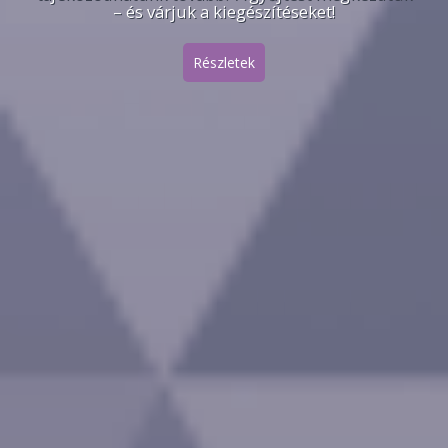
– és várjuk a kiegészítéseket!
Részletek