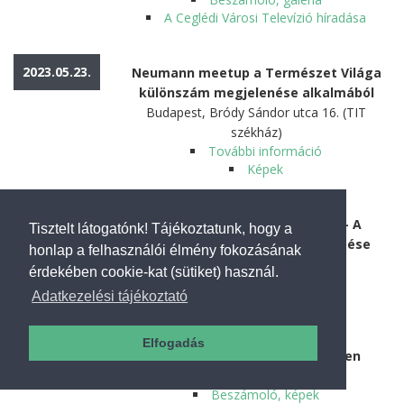
A Ceglédi Városi Televízió híradása
2023.05.23.
Neumann meetup a Természet Világa
különszám megjelenése alkalmából
Budapest, Bródy Sándor utca 16. (TIT
székház)
További információ
Képek
2023.05.24.
MÚOSZ - Neumann János 120 – A
Tisztelt látogatónk! Tájékoztatunk, hogy a
kulturális szakosztály filmvetítése
honlap a felhasználói élmény fokozásának
Budapest, Vörösmarty u. 47/a.
érdekében cookie-kat (sütiket) használ.
További információ
Adatkezelési tájékoztató
Képek
Elfogadás
2023.05.26.
Emlékfaültetés Balatonfüreden
Tagore sétány, Balatonfüred
Beszámoló, képek