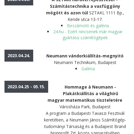
Számítástechnika a vasfüggöny
mögött és azon túl
SZTAKI, 1111 Bp.,
Kende utca 13-17.
Beszámoló és galéria
24.hu - Ezért nincsenek már magyar
gyártású számítógépek
2023.04.24.
Neumann vándorkiállítás-megnyitó
Neumann Technikum, Budapest
Galéria
2023.04.25 - 05.15.
Hommage à Neumann -
Plakátkiállítás a világhírű
magyar matematikus tiszteletére
Városháza Park, Budapest
A program a Budapesti Tavaszi Fesztivál
keretében, a Neumann János Számítógép-
tudományi Társaság és a Budapest Brand
Nonprofit Zrt. közös szervezésében