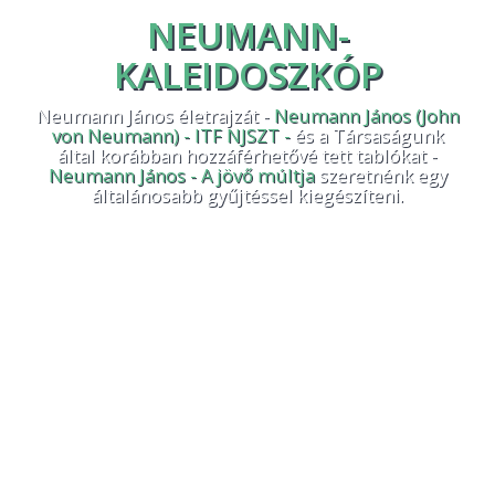
Kapcsolat
NEUMANN-
KALEIDOSZKÓP
Neumann János életrajzát -
Neumann János (John
von Neumann) - ITF NJSZT -
és a Társaságunk
által korábban hozzáférhetővé tett tablókat -
Neumann János - A jövő múltja
szeretnénk egy
általánosabb gyűjtéssel kiegészíteni.