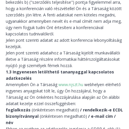
bekezdés b) ("szerződés teljesítése") pontja figyelemmel arra,
hogy a konferencián való részvétellel Ön és a Társaság között
szerződés jön létre. A fenti adatokat nem köteles megadni,
ugyanakkor amennyiben nevét és e-mail címét nem adja meg,
úgy nem fogjuk tudni Önt értesíteni a konferenciával
kapcsolatos tudnivalókról.
Jelen pont szerinti adatait az adott konferencia lebonyolításáig
kezeljük.
Jelen pont szerinti adataihoz a Társaság kijelölt munkavállalói
illetve a Társaság részére informatikai háttérszolgáltatásokat
nyújtó jogi személyek férnek hozzá.
1.3 Ingyenesen letölthető tananyaggal kapcsolatos
adatkezelés
Amennyiben Ön a Társaság
www.njszt.hu
webhelyen elérhető
ingyenes anyagokat tölt le, úgy Ön hozzájárul, hogy a
Társaság az Ön önkéntes hozzájárulása alapján az Ön alábbi
adatait kezelje ezzel összefüggésben:
foglalkozás
(önkéntesen megadható)
/ rendelkezik-e ECDL
bizonyítvánnyal
(önkéntesen megadható)
/ e-mail cím /
név
Ebben az esetben az adatkezelés jogalapja a GDPR 6. cikk (1)