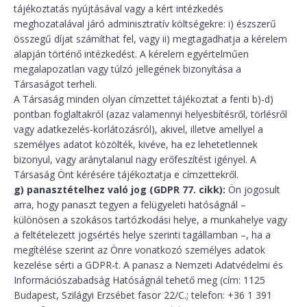
tájékoztatás nyújtásával vagy a kért intézkedés
meghozatalával járó adminisztratív költségekre: i) észszerű
összegű díjat számíthat fel, vagy ii) megtagadhatja a kérelem
alapján történő intézkedést. A kérelem egyértelműen
megalapozatlan vagy túlzó jellegének bizonyítása a
Társaságot terheli.
A Társaság minden olyan címzettet tájékoztat a fenti b)-d)
pontban foglaltakról (azaz valamennyi helyesbítésről, törlésről
vagy adatkezelés-korlátozásról), akivel, illetve amellyel a
személyes adatot közölték, kivéve, ha ez lehetetlennek
bizonyul, vagy aránytalanul nagy erőfeszítést igényel. A
Társaság Önt kérésére tájékoztatja e címzettekről.
g) panasztételhez való jog (GDPR 77. cikk):
Ön jogosult
arra, hogy panaszt tegyen a felügyeleti hatóságnál –
különösen a szokásos tartózkodási helye, a munkahelye vagy
a feltételezett jogsértés helye szerinti tagállamban –, ha a
megítélése szerint az Önre vonatkozó személyes adatok
kezelése sérti a GDPR-t. A panasz a Nemzeti Adatvédelmi és
Információszabadság Hatóságnál tehető meg (cím: 1125
Budapest, Szilágyi Erzsébet fasor 22/C.; telefon: +36 1 391