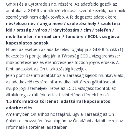
GmbH és a Cytotrade s.r.o. részére. Az adatfeldolgozók az
adatokat a GDPR vonatkozó előírásai szerint kezelik, harmadik
személynek nem adják tovább. A feldogozott adatok köre:
név/előző név / anyja neve / születési hely / születési
idő / ország / város / irányítószám / cím / telefon /
mobiltelefon / e-mail cím / tanuló-e / ECDL vizsgáival
kapcsolatos adatok
Ebben az esetben az adatkezelés jogalapja a GDPR 6. cikk (1)
bekezdés f) pontja alapján a Társaság ECDL vizsgarendszer
működtetéséhez és ellenőrzéséhez fűződő jogos érdeke. A
fenti adatokat az Ön tiltakozásáig kezeljük.
Jelen pont szerinti adatokhoz a Társaság kijelölt munkavállalói,
az adatkezelő részére informatikai háttérszolgáltatásokat
nyújtó jogi személyek illetve az ECDL vizsgaközpontok az
általuk regisztrált érintettek tekintetében férnek hozzá.
1.5 Informatika történeti adattárral kapcsolatos
adatkezelés
Amennyiben Ön ahhoz hozzájárul, úgy a Társaság az Ön
önkéntes hozzájárulása alapján az Ön alábbi adatait kezeli az
informatika történeti adattárban: