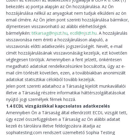
bekezdés a) pontja alapján az Ön hozzájárulása. Az Ön
hozzájárulása nélkül az anyagokat nem tudjuk elküldeni az ön
email címére. Az Ön jelen pont szerinti hozzájárulása bármikor,
díjmentesen visszavonható az alábbi elérhetőségek
bármelyikén:
titkarsag@njszt.hu
,
ecdl@njszt.hu
. A hozzájárulás
visszavonása nem érinti a hozzájáruláson alapuló, a
visszavonás előtti adatkezelés jogszerűségét. Nevét, e-mail
címét hozzájárulásának visszavonásáig kezeljük, ezt követően
véglegesen töröljük. Amennyiben a fent jelzett, önkéntesen
megadható adatokat rendelkezésünkre bocsátotta, úgy az e-
mail cím törlését követően, ezen, a továbbiakban anonimizált
adatokat statisztikai célokból tovább kezeljük.
Jelen pont szerinti adataihoz a Társaság kijelölt munkavállalói
illetve a Társaság részére informatikai háttérszolgáltatásokat
nyújtó jogi személyek férnek hozzá.
1.4 ECDL vizsgázókkal kapcsolatos adatkezelés
Amennyiben Ön a Társaság által ellenőrzött ECDL vizsgát tett,
úgy ezzel összefüggésben a Társaság az Ön alábbi adatait
kezeli és tárolásra illetve feldolgozásra átadja az
sophiatesting.com rendszert üzemeltető Sophia Testing