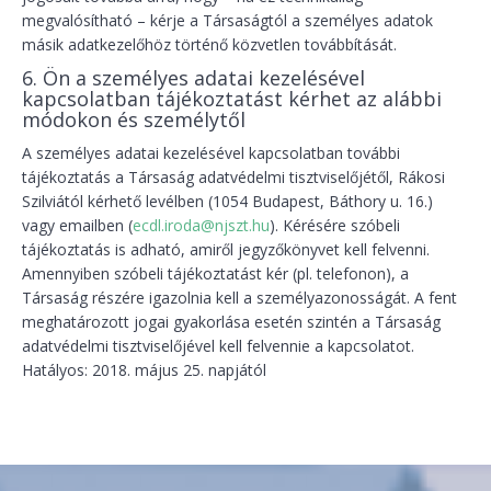
megvalósítható – kérje a Társaságtól a személyes adatok
másik adatkezelőhöz történő közvetlen továbbítását.
6. Ön a személyes adatai kezelésével
kapcsolatban tájékoztatást kérhet az alábbi
módokon és személytől
A személyes adatai kezelésével kapcsolatban további
tájékoztatás a Társaság adatvédelmi tisztviselőjétől, Rákosi
Szilviától kérhető levélben (1054 Budapest, Báthory u. 16.)
vagy emailben (
ecdl.iroda@njszt.hu
). Kérésére szóbeli
tájékoztatás is adható, amiről jegyzőkönyvet kell felvenni.
Amennyiben szóbeli tájékoztatást kér (pl. telefonon), a
Társaság részére igazolnia kell a személyazonosságát. A fent
meghatározott jogai gyakorlása esetén szintén a Társaság
adatvédelmi tisztviselőjével kell felvennie a kapcsolatot.
Hatályos: 2018. május 25. napjától