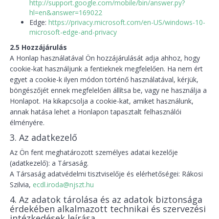
http://support.google.com/mobile/bin/answer.py?
hl=en&answer=169022
Edge:
https://privacy.microsoft.com/en-US/windows-10-
microsoft-edge-and-privacy
2.5 Hozzájárulás
A Honlap használatával Ön hozzájárulását adja ahhoz, hogy
cookie-kat használjunk a fentieknek megfelelően. Ha nem ért
egyet a cookie-k ilyen módon történő használatával, kérjük,
böngészőjét ennek megfelelően állítsa be, vagy ne használja a
Honlapot. Ha kikapcsolja a cookie-kat, amiket használunk,
annak hatása lehet a Honlapon tapasztalt felhasználói
élményére.
3. Az adatkezelő
Az Ön fent meghatározott személyes adatai kezelője
(adatkezelő): a Társaság.
A Társaság adatvédelmi tisztviselője és elérhetőségei: Rákosi
Szilvia,
ecdl.iroda@njszt.hu
4. Az adatok tárolása és az adatok biztonsága
érdekében alkalmazott technikai és szervezési
intézkedések leírása