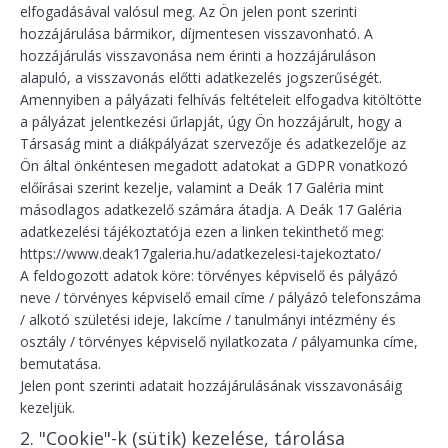
elfogadásával valósul meg. Az Ön jelen pont szerinti
hozzájárulása bármikor, díjmentesen visszavonható. A
hozzájárulás visszavonása nem érinti a hozzájáruláson
alapuló, a visszavonás előtti adatkezelés jogszerűségét.
Amennyiben a pályázati felhívás feltételeit elfogadva kitöltötte
a pályázat jelentkezési űrlapját, úgy Ön hozzájárult, hogy a
Társaság mint a diákpályázat szervezője és adatkezelője az
Ön által önkéntesen megadott adatokat a GDPR vonatkozó
előírásai szerint kezelje, valamint a Deák 17 Galéria mint
másodlagos adatkezelő számára átadja. A Deák 17 Galéria
adatkezelési tájékoztatója ezen a linken tekinthető meg:
https://www.deak17galeria.hu/adatkezelesi-tajekoztato/
A feldogozott adatok köre: törvényes képviselő és pályázó
neve / törvényes képviselő email címe / pályázó telefonszáma
/ alkotó születési ideje, lakcíme / tanulmányi intézmény és
osztály / törvényes képviselő nyilatkozata / pályamunka címe,
bemutatása.
Jelen pont szerinti adatait hozzájárulásának visszavonásáig
kezeljük.
2. "Cookie"-k (sütik) kezelése, tárolása