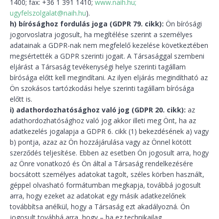
1400; fax: +36 1 391 1410;
www.naih.hu;
ugyfelszolgalat@naih.hu
).
h) bírósághoz fordulás joga (GDPR 79. cikk):
Ön bírósági
jogorvoslatra jogosult, ha megítélése szerint a személyes
adatainak a GDPR-nak nem megfelelő kezelése következtében
megsértették a GDPR szerinti jogait. A Társasággal szembeni
eljárást a Társaság tevékenységi helye szerinti tagállam
bírósága előtt kell megindítani. Az ilyen eljárás megindítható az
Ön szokásos tartózkodási helye szerinti tagállam bírósága
előtt is.
i) adathordozhatósághoz való jog (GDPR 20. cikk):
az
adathordozhatósághoz való jog akkor illeti meg Önt, ha az
adatkezelés jogalapja a GDPR 6. cikk (1) bekezdésének a) vagy
b) pontja, azaz az Ön hozzájárulása vagy az Önnel kötött
szerződés teljesítése. Ebben az esetben Ön jogosult arra, hogy
az Önre vonatkozó és Ön által a Társaság rendelkezésére
bocsátott személyes adatokat tagolt, széles körben használt,
géppel olvasható formátumban megkapja, továbbá jogosult
arra, hogy ezeket az adatokat egy másik adatkezelőnek
továbbítsa anélkül, hogy a Társaság ezt akadályozná. Ön
jogosult továbbá arra, hogy – ha ez technikailag