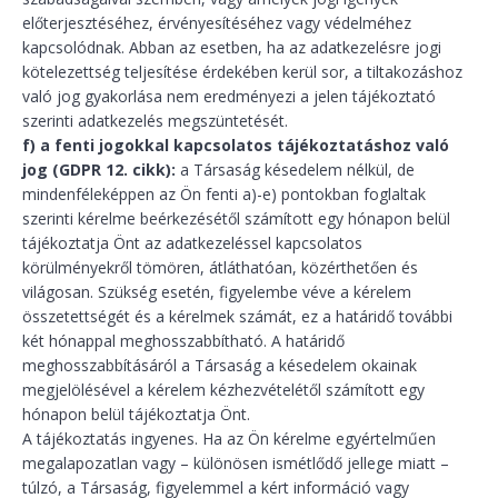
előterjesztéséhez, érvényesítéséhez vagy védelméhez
kapcsolódnak. Abban az esetben, ha az adatkezelésre jogi
kötelezettség teljesítése érdekében kerül sor, a tiltakozáshoz
való jog gyakorlása nem eredményezi a jelen tájékoztató
szerinti adatkezelés megszüntetését.
f) a fenti jogokkal kapcsolatos tájékoztatáshoz való
jog (GDPR 12. cikk):
a Társaság késedelem nélkül, de
mindenféleképpen az Ön fenti a)-e) pontokban foglaltak
szerinti kérelme beérkezésétől számított egy hónapon belül
tájékoztatja Önt az adatkezeléssel kapcsolatos
körülményekről tömören, átláthatóan, közérthetően és
világosan. Szükség esetén, figyelembe véve a kérelem
összetettségét és a kérelmek számát, ez a határidő további
két hónappal meghosszabbítható. A határidő
meghosszabbításáról a Társaság a késedelem okainak
megjelölésével a kérelem kézhezvételétől számított egy
hónapon belül tájékoztatja Önt.
A tájékoztatás ingyenes. Ha az Ön kérelme egyértelműen
megalapozatlan vagy – különösen ismétlődő jellege miatt –
túlzó, a Társaság, figyelemmel a kért információ vagy