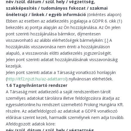
név /szül. dátum / szül. hely / végzettség,
szakképesítés / tudományos fokozat / szakmai
önéletrajz / linkek / egyéb információ
(önkéntes alapon)
Ebben az esetben az adatkezelés jogalapja a GDPR 6. cikk (1)
bekezdés a) pontja alapján az Ön hozzájárulása. Az Ön jelen
pont szerinti hozzájárulása bármikor, díjmentesen
visszavonható az alábbi elérhetőségek bármelyikén: [.] A
hozzájárulás visszavonása nem érinti a hozzájáruláson
alapuló, a visszavonás előtti adatkezelés jogszerűségét.
Jelen pont szerinti adatait hozzájárulásának visszavonásáig
kezeljük.
Jelen pont szerinti adatai a Társaság vonatkozó honlapján
(
http://itf2.njszt.hu/az-adattarrol
) nyílvánosan elérhetőek.
1.6 Tagnyilvántartó rendszer
A Társaság mint adatkezelő a saját rendszerében tárolt
személyes adatokat tárolásra illetve feldolgozásra átadja az
egyesuletonline.hu rendszert üzemeltető Proking Hungária Kft.
részére. Az adatfeldolgozó az adatokat a GDPR vonatkozó
előírásai szerint kezeli, harmadik személynek nem adja tovább.
Afeldogozott adatok köre:
név /szül. dátum / szül. hely / végzettség,