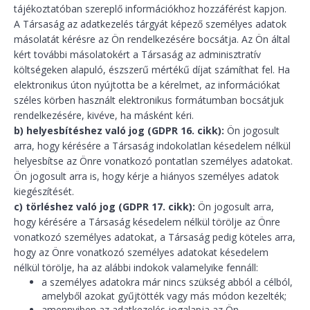
tájékoztatóban szereplő információkhoz hozzáférést kapjon.
A Társaság az adatkezelés tárgyát képező személyes adatok
másolatát kérésre az Ön rendelkezésére bocsátja. Az Ön által
kért további másolatokért a Társaság az adminisztratív
költségeken alapuló, észszerű mértékű díjat számíthat fel. Ha
elektronikus úton nyújtotta be a kérelmet, az információkat
széles körben használt elektronikus formátumban bocsátjuk
rendelkezésére, kivéve, ha másként kéri.
b) helyesbítéshez való jog (GDPR 16. cikk):
Ön jogosult
arra, hogy kérésére a Társaság indokolatlan késedelem nélkül
helyesbítse az Önre vonatkozó pontatlan személyes adatokat.
Ön jogosult arra is, hogy kérje a hiányos személyes adatok
kiegészítését.
c) törléshez való jog (GDPR 17. cikk):
Ön jogosult arra,
hogy kérésére a Társaság késedelem nélkül törölje az Önre
vonatkozó személyes adatokat, a Társaság pedig köteles arra,
hogy az Önre vonatkozó személyes adatokat késedelem
nélkül törölje, ha az alábbi indokok valamelyike fennáll:
a személyes adatokra már nincs szükség abból a célból,
amelyből azokat gyűjtötték vagy más módon kezelték;
amennyiben az adatkezelés jogalapja az Ön