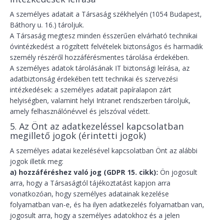
A személyes adatait a Társaság székhelyén (1054 Budapest,
Báthory u. 16.) tároljuk.
A Társaság megtesz minden ésszerűen elvárható technikai
óvintézkedést a rögzített felvételek biztonságos és harmadik
személy részéről hozzáférésmentes tárolása érdekében.
A személyes adatok tárolásának IT biztonsági leírása, az
adatbiztonság érdekében tett technikai és szervezési
intézkedések: a személyes adatait papíralapon zárt
helyiségben, valamint helyi Intranet rendszerben tároljuk,
amely felhasználónévvel és jelszóval védett.
5. Az Önt az adatkezeléssel kapcsolatban
megillető jogok (érintetti jogok)
A személyes adatai kezelésével kapcsolatban Önt az alábbi
jogok illetik meg:
a) hozzáféréshez való jog (GDPR 15. cikk):
Ön jogosult
arra, hogy a Társaságtól tájékoztatást kapjon arra
vonatkozóan, hogy személyes adatainak kezelése
folyamatban van-e, és ha ilyen adatkezelés folyamatban van,
jogosult arra, hogy a személyes adatokhoz és a jelen