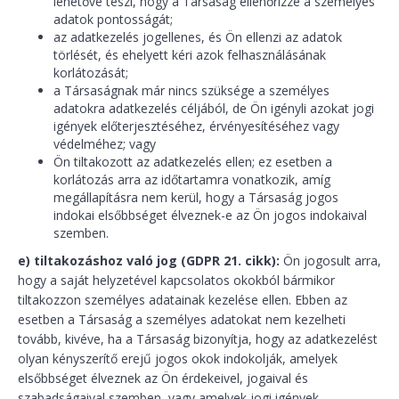
lehetővé teszi, hogy a Társaság ellenőrizze a személyes
adatok pontosságát;
az adatkezelés jogellenes, és Ön ellenzi az adatok
törlését, és ehelyett kéri azok felhasználásának
korlátozását;
a Társaságnak már nincs szüksége a személyes
adatokra adatkezelés céljából, de Ön igényli azokat jogi
igények előterjesztéséhez, érvényesítéséhez vagy
védelméhez; vagy
Ön tiltakozott az adatkezelés ellen; ez esetben a
korlátozás arra az időtartamra vonatkozik, amíg
megállapításra nem kerül, hogy a Társaság jogos
indokai elsőbbséget élveznek-e az Ön jogos indokaival
szemben.
e) tiltakozáshoz való jog (GDPR 21. cikk):
Ön jogosult arra,
hogy a saját helyzetével kapcsolatos okokból bármikor
tiltakozzon személyes adatainak kezelése ellen. Ebben az
esetben a Társaság a személyes adatokat nem kezelheti
tovább, kivéve, ha a Társaság bizonyítja, hogy az adatkezelést
olyan kényszerítő erejű jogos okok indokolják, amelyek
elsőbbséget élveznek az Ön érdekeivel, jogaival és
szabadságaival szemben, vagy amelyek jogi igények