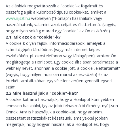
Az alábbiak meghatározzák a "cookie"-k fogalmát és
összefoglalják a különböző típusú cookie-kat, amiket a
www.njszt.hu
webhelyen ("Honlap") használunk vagy
használhatunk, valamint azok céljait és élettartamát (vagyis,
hogy milyen sokáig marad egy "cookie" az Ön eszközén).
2.1. Mik azok a "cookie"-k?
A cookie-k olyan fájlok, információdarabok, amelyek a
számítógépén tárolódnak (vagy más internet képes
eszközökön, pl. okostelefonon vagy táblagépen), amikor Ön
meglátogatja a Honlapot. Egy cookie általában tartalmazza a
webhely nevét, ahonnan a cookie jött, a cookie „élettartamát”
(vagyis, hogy milyen hosszan marad az eszközén) és az
értékét, ami általában egy véletlenszerűen generált egyedi
szám.
2.2 Mire használjuk a "cookie"-kat?
A cookie-kat arra használjuk, hogy a Honlapot könnyebben
lehessen használni, így az jobb felhasználói élményt nyújtson
Önnek. Arra is használjuk a cookie-kat, hogy anonim,
összesített statisztikákat készítsünk, amelyekkel jobban
megértjük, hogy hogyan használják a Honlapot és, hogy