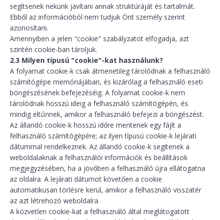
segítsenek nekünk javítani annak struktúráját és tartalmát.
Ebből az információból nem tudjuk Önt személy szerint
azonosítani.
Amennyiben a jelen "cookie" szabályzatot elfogadja, azt
szintén cookie-ban tároljuk.
2.3 Milyen típusú "cookie"-kat használunk?
A folyamat cookie-k csak átmenetileg tárolódnak a felhasználó
számítógépe memóriájában, és kizárólag a felhasználó eseti
böngészésének befejezéséig. A folyamat cookie-k nem
tárolódnak hosszú ideig a felhasználó számítógépén, és
mindig eltűnnek, amikor a felhasználó befejezi a böngészést.
Az állandó cookie-k hosszú időre mentenek egy fájlt a
felhasználó számítógépére; az ilyen típusú cookie-k lejárati
dátummal rendelkeznek. Az állandó cookie-k segítenek a
weboldalaknak a felhasználói információk és beállítások
megjegyzésében, ha a jövőben a felhasználó újra ellátogatna
az oldalra. A lejárati dátumot követően a cookie
automatikusan törlésre kerül, amikor a felhasználó visszatér
az azt létrehozó weboldalra.
A közvetlen cookie-kat a felhasználó által meglátogatott