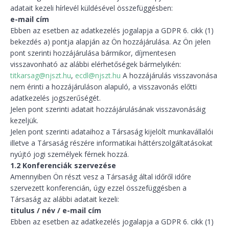
adatait kezeli hírlevél küldésével összefüggésben:
e-mail cím
Ebben az esetben az adatkezelés jogalapja a GDPR 6. cikk (1)
bekezdés a) pontja alapján az Ön hozzájárulása. Az Ön jelen
pont szerinti hozzájárulása bármikor, díjmentesen
visszavonható az alábbi elérhetőségek bármelyikén:
titkarsag@njszt.hu
,
ecdl@njszt.hu
A hozzájárulás visszavonása
nem érinti a hozzájáruláson alapuló, a visszavonás előtti
adatkezelés jogszerűségét.
Jelen pont szerinti adatait hozzájárulásának visszavonásáig
kezeljük.
Jelen pont szerinti adataihoz a Társaság kijelölt munkavállalói
illetve a Társaság részére informatikai háttérszolgáltatásokat
nyújtó jogi személyek férnek hozzá.
1.2 Konferenciák szervezése
Amennyiben Ön részt vesz a Társaság által időről időre
szervezett konferencián, úgy ezzel összefüggésben a
Társaság az alábbi adatait kezeli:
titulus / név / e-mail
cím
Ebben az esetben az adatkezelés jogalapja a GDPR 6. cikk (1)