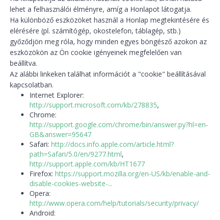
lehet a felhasználói élményre, amíg a Honlapot látogatja.
Ha különböző eszközöket használ a Honlap megtekintésére és
elérésére (pl. számítógép, okostelefon, táblagép, stb.)
győződjön meg róla, hogy minden egyes böngésző azokon az
eszközökön az Ön cookie igényeinek megfelelően van
beállítva.
Az alábbi linkeken találhat információt a "cookie" beállításával
kapcsolatban.
Internet Explorer:
http://support.microsoft.com/kb/278835
,
Chrome:
http://support.google.com/chrome/bin/answer.py?hl=en-
GB&answer=95647
Safari:
http://docs.info.apple.com/article.html?
path=Safari/5.0/en/9277.html
,
http://support.apple.com/kb/HT1677
Firefox:
https://support.mozilla.org/en-US/kb/enable-and-
disable-cookies-website-...
Opera:
http://www.opera.com/help/tutorials/security/privacy/
Android: