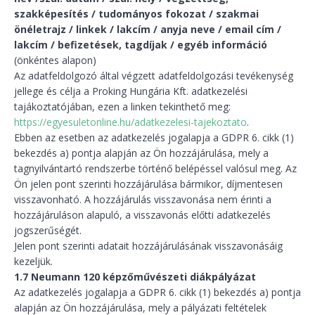
szakképesítés / tudományos fokozat / szakmai
önéletrajz / linkek / lakcím / anyja neve / email cím /
lakcím / befizetések, tagdíjak / egyéb információ
(önkéntes alapon)
Az adatfeldolgozó által végzett adatfeldolgozási tevékenység
jellege és célja a Proking Hungária Kft. adatkezelési
tajákoztatójában, ezen a linken tekinthető meg:
https://egyesuletonline.hu/adatkezelesi-tajekoztato
.
Ebben az esetben az adatkezelés jogalapja a GDPR 6. cikk (1)
bekezdés a) pontja alapján az Ön hozzájárulása, mely a
tagnyilvántartó rendszerbe történő belépéssel valósul meg. Az
Ön jelen pont szerinti hozzájárulása bármikor, díjmentesen
visszavonható. A hozzájárulás visszavonása nem érinti a
hozzájáruláson alapuló, a visszavonás előtti adatkezelés
jogszerűségét.
Jelen pont szerinti adatait hozzájárulásának visszavonásáig
kezeljük.
1.7 Neumann 120 képzőművészeti diákpályázat
Az adatkezelés jogalapja a GDPR 6. cikk (1) bekezdés a) pontja
alapján az Ön hozzájárulása, mely a pályázati feltételek