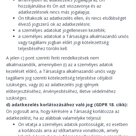
hozzájárulása és Ön azt visszavonja és az
adatkezelésnek nincs más jogalapja;
Ön tiltakozik az adatkezelés ellen, és nincs elsőbbséget
élvező jogszerű ok az adatkezelésre;
a személyes adatokat jogellenesen kezelték;
a személyes adatokat a Társaságra alkalmazandó uniós
vagy tagállami jogban előírt jogi kötelezettség
teljesítéséhez törölni kell.
A jelen c) pont szerinti fenti rendelkezések nem
alkalmazandók, amennyiben (i) az a személyes adatok
kezelését előíró, a Társaságra alkalmazandó uniós vagy
tagállami jog szerinti kötelezettség teljesítése céljából
szükséges, vagy (ii) az adatkezelés jogi igények
előterjesztéséhez, érvényesítéséhez, illetve védelméhez
szükséges.
d) adatkezelés korlátozásához való jog (GDPR 18. cikk):
Ön jogosult arra, hogy kérésére a Társaság korlátozza az
adatkezelést, ha az alábbiak valamelyike teljesül:
Ön vitatja a személyes adatok pontosságát, ez esetben
a korlátozás arra az időtartamra vonatkozik, amely