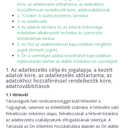
köre, az adatkezelés időtartama, az adatokhoz
Kapcsolat
hozzáféréssel rendelkezők köre, adattovábbítások
2. "Cookie"-k (sütik) kezelése, tárolása
3. Az adatkezelő
4. Az adatok tárolása és az adatok biztonsága
érdekében alkalmazott technikai és szervezési
intézkedések leírása
5. Az Önt az adatkezeléssel kapcsolatban megillető
jogok (érintetti jogok)
6. Ön a személyes adatai kezelésével kapcsolatban
tájékoztatást kérhet az alábbi módokon és személytől
1. Az adatkezelés célja és jogalapja, a kezelt
adatok köre, az adatkezelés időtartama, az
adatokhoz hozzáféréssel rendelkezők köre,
adattovábbítások
1.1 Hírlevél
Társaságunk heti rendszerességgel küld hírlevelet a
Tagságnak, valamint az érdeklődők számára. A hírlevélre való
feliratkozás önkéntes alapú, feliratkozását a hírlevél listánkra
az adatkezelési szabályzatunk elfogadásának tekintjük. A
Társaság az Ön önkéntes hozzájárulása alapján az Ön alábbi