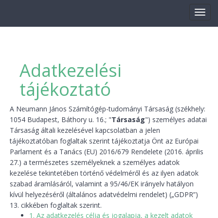
Adatkezelési
Kaleidoszkóp
tájékoztató
Fókuszban
A Neumann János Számítógép-tudományi Társaság (székhely:
1054 Budapest, Báthory u. 16.; "
Társaság
") személyes adatai
Társaság általi kezelésével kapcsolatban a jelen
Események
tájékoztatóban foglaltak szerint tájékoztatja Önt az Európai
Parlament és a Tanács (EU) 2016/679 Rendelete (2016. április
27.) a természetes személyeknek a személyes adatok
Védnökeink
kezelése tekintetében történő védelméről és az ilyen adatok
szabad áramlásáról, valamint a 95/46/EK irányelv hatályon
kívül helyezéséről (általános adatvédelmi rendelet) („GDPR”)
Sajtó
13. cikkében foglaltak szerint.
1. Az adatkezelés célja és jogalapja, a kezelt adatok